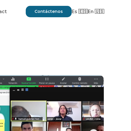
act
Contáctenos
Es 🇪🇸
En 🇺🇸