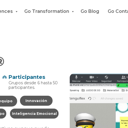
iences
Go Transformation
Go Blog
Go Cont
®
Participantes
Grupos desde 6 hasta 50
participantes.
Innovación
equipo
mpo
Inteligencia Emocional